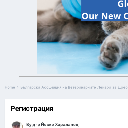
Home
Българска Асоциация на Ветеринарните Лекари за Дре
Регистрация
By
д-р Йовко Хараланов
,