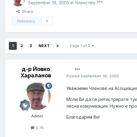
September 19, 2005
in
Членство ***
Share
Followers
0
1
2
3
NEXT
Page 1 of 3
д-р Йовко
Хараланов
Posted
September 19, 2005
Уважаеми Членове на Асоциация
Моли Ви да се регистрирате тук 
лесна комуникация. Нужно е пр
Admin
Благодарим Ви!
5.7k