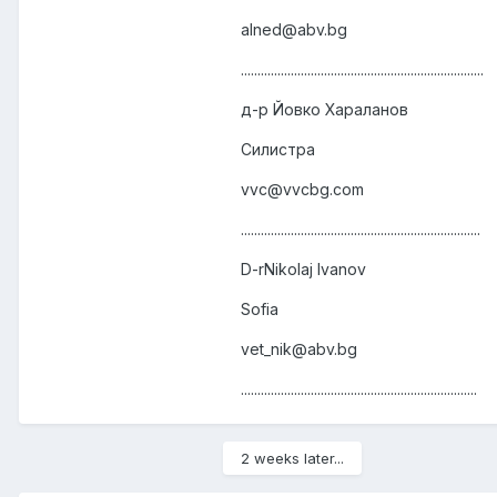
alned@abv.bg
.........................................................................
д-р Йовко Хараланов
Силистра
vvc@vvcbg.com
........................................................................
D-rNikolaj Ivanov
Sofia
vet_nik@abv.bg
.......................................................................
2 weeks later...