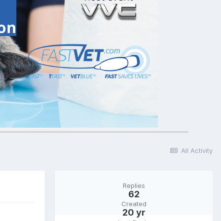
All Activity
Replies
62
Created
20 yr