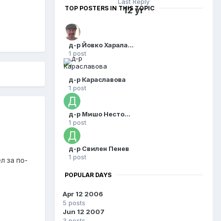
Last Reply
TOP POSTERS IN THIS TOPIC
12 yr
д-р Йовко Хараланов
1 post
д-р Караславова
1 post
д-р Мишо Несторов
1 post
д-р Свилен Пенев
1 post
л за по-
POPULAR DAYS
Apr 12 2006
5 posts
Jun 12 2007
3 posts