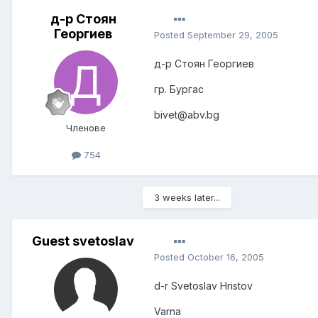
д-р Стоян
Георгиев
Posted
September 29, 2005
д-р Стоян Георгиев
гр. Бургас
bivet@abv.bg
Членове
754
3 weeks later...
Guest svetoslav
Posted
October 16, 2005
d-r Svetoslav Hristov
Varna