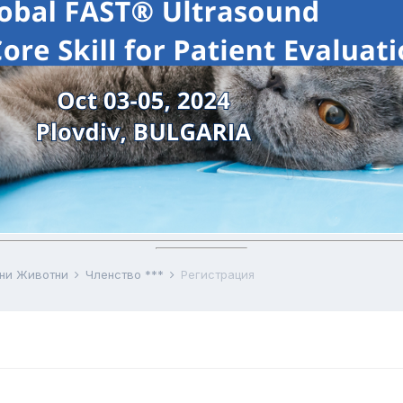
бни Животни
Членство ***
Регистрация