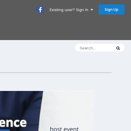
Sign Up
Existing user? Sign In