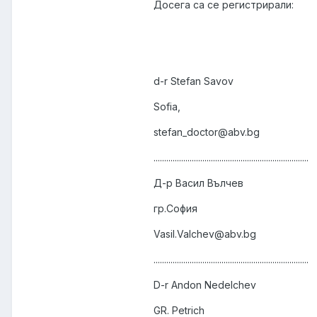
Досега са се регистрирали:
d-r Stefan Savov
Sofia,
stefan_doctor@abv.bg
.........................................................................
Д-р Васил Вълчев
гр.София
Vasil.Valchev@abv.bg
.........................................................................
D-r Andon Nedelchev
GR. Petrich