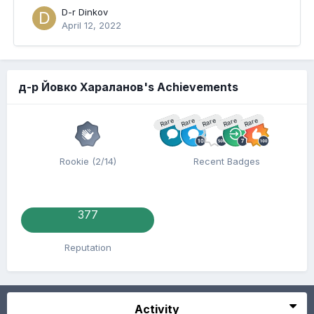
D-r Dinkov
April 12, 2022
д-р Йовко Хараланов's Achievements
Rare
Rare
Rare
Rare
Rare
Rookie (2/14)
Recent Badges
377
Reputation
Activity