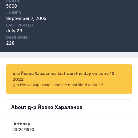
POSTS
5668
JOINED
September 7, 2005
LAST VISITED
July 29
DAYS WON
228
д-р Йовко Хараланов last won the day on June 13
2022
д-р Йовко Хараланов had the most liked content!
About д-р Йовко Хараланов
Birthday
03/20/1973