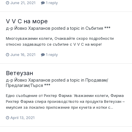
June 21, 2021
1 reply
V V C на море
д-р Йовко Хараланов
posted a topic in
Събития ***
Многоуважаеми колеги, Очаквайте скоро подробности
относно задаващото се събитие с V V C на море!
June 16, 2021
1 reply
Ветеузан
д-р Йовко Хараланов
posted a topic in
Продавам/
Предлагам/Търся ***
Едно съобщение от Рихтер Фарма: Уважаеми колеги, Фирма
Рихтер Фарма спира производството на продукта Ветеузан –
емулсия за локално приложение при кучета и котки с...
April 13, 2021