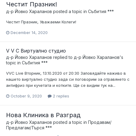
Честит Празник!
д-р Йовко Хараланов
posted a topic in
Събития ***
Честит Празник, Уважаеми Колеги!
December 14, 2020
V V C Виртуално студио
д-р Йовко Хараланов
replied to
д-р Йовко Хараланов
's
topic in
Събития ***
VVC Live Вторник, 13.10.2020 от 20:30 Заповядайте наживо в
нашето виртуално студио зада си поговорим за отравянето с
антифриз при кучетата и котките. Ще се видим тук на...
October 9, 2020
2 replies
Нова Клиника в Разград
д-р Йовко Хараланов
posted a topic in
Продавам/
Предлагам/Търся ***