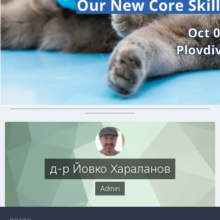
д-р Йовко Хараланов
Admin