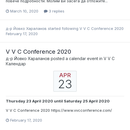
повече подробности. Молим ви засега да отложите...
March 10, 2020
3 replies
д-р Йовко Хараланов
started following
V V C Conference 2020
February 17, 2020
V V C Conference 2020
д-р Йовко Хараланов
posted a calendar event in
V V C
Календар
APR
23
Thursday 23 April 2020
until
Saturday 25 April 2020
V V C Conference 2020 https://www.vvcconference.com/
February 17, 2020