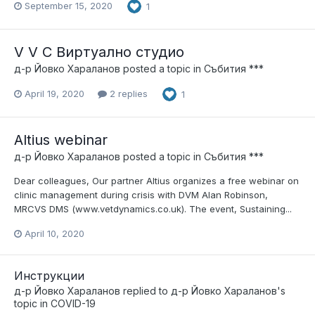
September 15, 2020
1
V V C Виртуално студио
д-р Йовко Хараланов
posted a topic in
Събития ***
April 19, 2020
2 replies
1
Altius webinar
д-р Йовко Хараланов
posted a topic in
Събития ***
Dear colleagues, Our partner Altius organizes a free webinar on
clinic management during crisis with DVM Alan Robinson,
MRCVS DMS (www.vetdynamics.co.uk). The event, Sustaining...
April 10, 2020
Инструкции
д-р Йовко Хараланов
replied to
д-р Йовко Хараланов
's
topic in
COVID-19