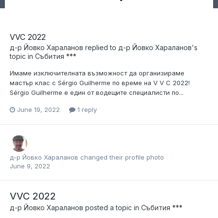
VVC 2022
д-р Йовко Хараланов
replied to
д-р Йовко Хараланов
's
topic in
Събития ***
Имаме изключителната възможност да организираме
мастър клас с Sérgio Guilherme по време на V V C 2022!
Sérgio Guilherme е един от водещите специалисти по...
June 19, 2022
1 reply
д-р Йовко Хараланов
changed their profile photo
June 9, 2022
VVC 2022
д-р Йовко Хараланов
posted a topic in
Събития ***