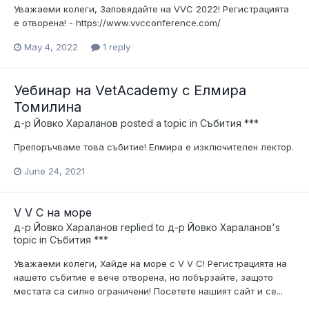
Уважаеми колеги, Заповядайте на VVC 2022! Регистрацията
е отворена! - https://www.vvcconference.com/
May 4, 2022
1 reply
Уебинар на VetAcademy с Елмира
Томилина
д-р Йовко Хараланов
posted a topic in
Събития ***
Препоръчваме това събитие! Елмира е изключителен лектор.
June 24, 2021
V V C на море
д-р Йовко Хараланов
replied to
д-р Йовко Хараланов
's
topic in
Събития ***
Уважаеми колеги, Хайде на море с V V C! Регистрацията на
нашето събитие е вече отворена, но побързайте, защото
местата са силно ограничени! Посетете нашият сайт и се...