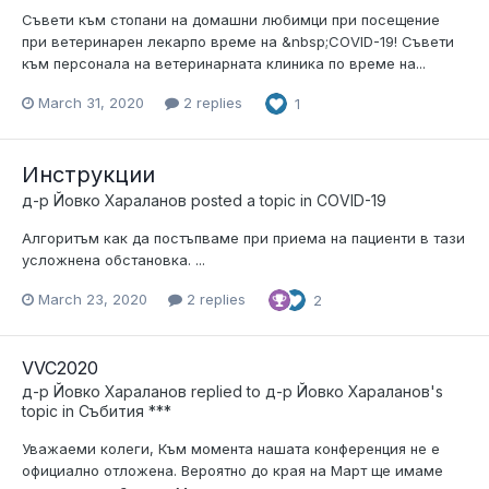
Съвети към стопани на домашни любимци при посещение
при ветеринарен лекарпо време на &nbsp;COVID-19! Съвети
към персонала на ветеринарната клиника по време на...
March 31, 2020
2 replies
1
Инструкции
д-р Йовко Хараланов
posted a topic in
COVID-19
Алгоритъм как да постъпваме при приема на пациенти в тази
усложнена обстановка. ...
March 23, 2020
2 replies
2
VVC2020
д-р Йовко Хараланов
replied to
д-р Йовко Хараланов
's
topic in
Събития ***
Уважаеми колеги, Към момента нашата конференция не е
официално отложена. Вероятно до края на Март ще имаме