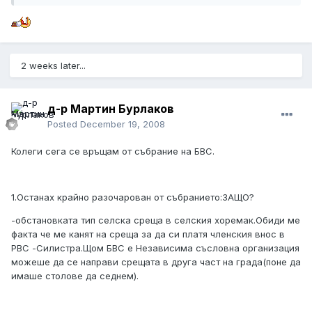
2 weeks later...
д-р Мартин Бурлаков
Posted
December 19, 2008
Колеги сега се връщам от събрание на БВС.
1.Останах крайно разочарован от събранието:ЗАЩО?
-обстановката тип селска среща в селския хоремак.Обиди ме
факта че ме канят на среща за да си платя членския внос в
РВС -Силистра.Щом БВС е Независима съсловна организация
можеше да се направи срещата в друга част на града(поне да
имаше столове да седнем).