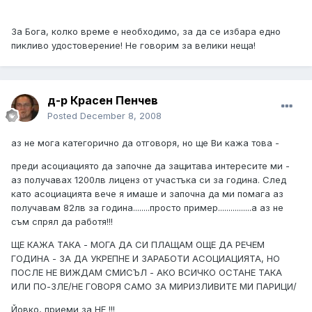
За Бога, колко време е необходимо, за да се избара едно
пикливо удостоверение! Не говорим за велики неща!
д-р Красен Пенчев
Posted
December 8, 2008
аз не мога категорично да отговоря, но ще Ви кажа това -
преди асоциациято да започне да защитава интересите ми -
аз получавах 1200лв лиценз от участъка си за година. След
като асоциацията вече я имаше и започна да ми помага аз
получавам 82лв за година........просто пример................а аз не
съм спрял да работя!!!
ЩЕ КАЖА ТАКА - МОГА ДА СИ ПЛАЩАМ ОЩЕ ДА РЕЧЕМ
ГОДИНА - ЗА ДА УКРЕПНЕ И ЗАРАБОТИ АСОЦИАЦИЯТА, НО
ПОСЛЕ НЕ ВИЖДАМ СМИСЪЛ - АКО ВСИЧКО ОСТАНЕ ТАКА
ИЛИ ПО-ЗЛЕ/НЕ ГОВОРЯ САМО ЗА МИРИЗЛИВИТЕ МИ ПАРИЦИ/
Йовко, приеми за НЕ !!!