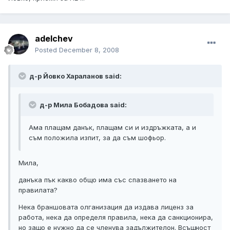
adelchev
Posted
December 8, 2008
д-р Йовко Хараланов said:
д-р Мила Бобадова said:
Ама плащам данък, плащам си и издръжката, а и
съм положила изпит, за да съм шофьор.
Мила,
данъка пък какво общо има със спазването на
правилата?
Нека браншовата олганизация да издава лиценз за
работа, нека да определя правила, нека да санкционира,
но защо е нужно да се членува задължителон. Всъщност