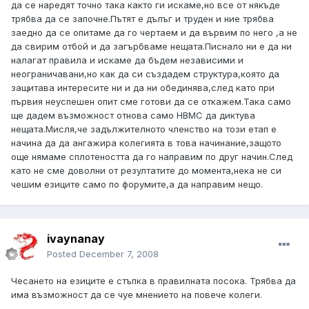
да се наредят точно така както ги искаме,но все от някъде
трябва да се започне.Пътят е дълъг и труден и ние трябва
заедно да се опитаме да го чертаем и да вървим по него ,а не
да свирим отбой и да загърбваме нещата.Писнало ни е да ни
налагат правила и искаме да бъдем независими и
неограничавани,но как да си създадем структура,която да
защитава интересите ни и да ни обединява,след като при
първия неуспешен опит сме готови да се откажем.Така само
ще дадем възможност отнова само НВМС да диктува
нещата.Мисля,че задължителното членство на този етап е
начина да да ангажира колегията в това начинание,защото
още нямаме сплотеността да го направим по друг начин.След
като не сме доволни от резултатите до момента,нека не си
чешим езиците само по форумите,а да направим нещо.
ivaynanay
Posted
December 7, 2008
Чесането на езиците е стъпка в правилната посока. Трябва да
има възможност да се чуе мнението на повече колеги.