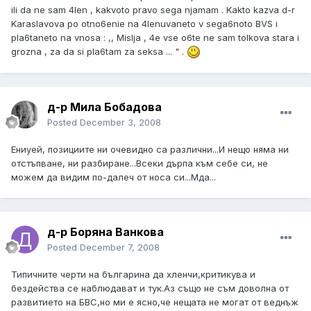
ili da ne sam 4len , kakvoto pravo sega njamam . Kakto kazva d-r
Karaslavova po otno6enie na 4lenuvaneto v sega6noto BVS i
pla6taneto na vnosa : ,, Mislja , 4e vse o6te ne sam tolkova stara i
grozna , za da si pla6tam za seksa ... " .
д-р Мила Бобадова
Posted
December 3, 2008
Ениуей, позициите ни очевидно са различни...И нещо няма ни
отстъпване, ни разбиране...Всеки дърпа към себе си, не
можем да видим по-далеч от носа си...Мда...
д-р Боряна Ванкова
Posted
December 7, 2008
Типичните черти на българина да хленчи,критикува и
бездейства се наблюдават и тук.Аз също не съм доволна от
развитието на БВС,но ми е ясно,че нещата не могат от веднъж