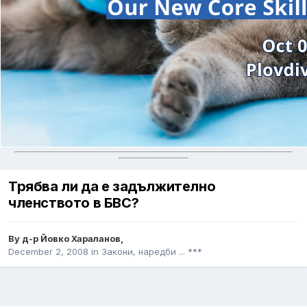
Трябва ли да е задължително
членството в БВС?
By
д-р Йовко Хараланов
,
December 2, 2008
in
Закони, наредби ... ***