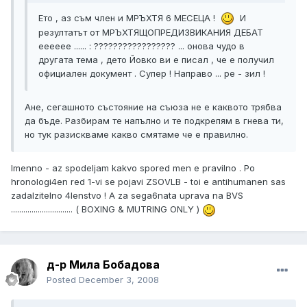
Eто , аз съм член и МРЪХТЯ 6 МЕСЕЦА !
И
резултатът от МРЪХТЯЩОПРЕДИЗВИКАНИЯ ДЕБАТ
ееееее ...... : ????????????????? ... онова чудо в
другата тема , дето Йовко ви е писал , че е получил
официален документ . Супер ! Направо ... ре - зил !
Ане, сегашното състояние на съюза не е каквото трябва
да бъде. Разбирам те напълно и те подкрепям в гнева ти,
но тук разискваме какво смятаме че е правилно.
Imenno - az spodeljam kakvo spored men e pravilno . Po
hronologi4en red 1-vi se pojavi ZSOVLB - toi e antihumanen sas
zadalzitelno 4lenstvo ! A za sega6nata uprava na BVS
.............................. ( BOXING & MUTRING ONLY )
д-р Мила Бобадова
Posted
December 3, 2008