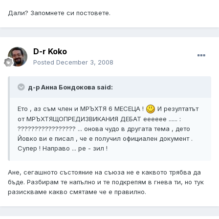
Дали? Запомнете си постовете.
D-r Koko
Posted
December 3, 2008
д-р Анна Бондокова said:
Eто , аз съм член и МРЪХТЯ 6 МЕСЕЦА !
И резултатът
от МРЪХТЯЩОПРЕДИЗВИКАНИЯ ДЕБАТ ееееее ...... :
????????????????? ... онова чудо в другата тема , дето
Йовко ви е писал , че е получил официален документ .
Супер ! Направо ... ре - зил !
Ане, сегашното състояние на съюза не е каквото трябва да
бъде. Разбирам те напълно и те подкрепям в гнева ти, но тук
разискваме какво смятаме че е правилно.