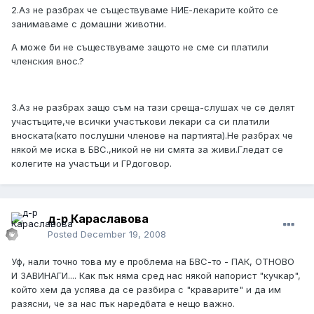
2.Аз не разбрах че съществуваме НИЕ-лекарите който се
занимаваме с домашни животни.
А може би не съществуваме защото не сме си платили
членския внос.?
3.Аз не разбрах защо съм на тази среща-слушах че се делят
участъците,че всички участъкови лекари са си платили
вноската(като послушни членове на партията).Не разбрах че
някой ме иска в БВС.,никой не ни смята за живи.Гледат се
колегите на участъци и ГРдоговор.
д-р Караславова
Posted
December 19, 2008
Уф, нали точно това му е проблема на БВС-то - ПАК, ОТНОВО
И ЗАВИНАГИ.... Как пък няма сред нас някой напорист "кучкар",
който хем да успява да се разбира с "краварите" и да им
разясни, че за нас пък наредбата е нещо важно.