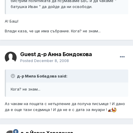
бистрим политиката да псумаваме БВС и да чакаме "
батушка Иван " да дойде да ни освободи.
А! Баш!
Влади каза, че ще има събрание. Кога? не знам...
Guest д-р Анна Бондокова
Posted
December 8, 2008
д-р Мила Бобадова said:
Кога? не знам...
Аз чакам на пощата с нетърпение да получа писъмце ! И дано
да е още тази седмица ! И да не е с дата за януари !