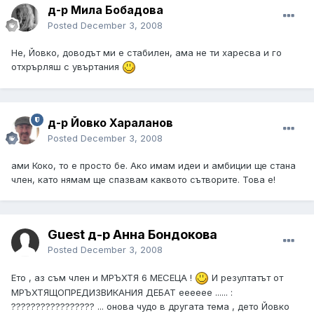
д-р Мила Бобадова
Posted
December 3, 2008
Не, Йовко, доводът ми е стабилен, ама не ти харесва и го
отхрърляш с увъртания
д-р Йовко Хараланов
Posted
December 3, 2008
ами Коко, то е просто бе. Ако имам идеи и амбиции ще стана
член, като нямам ще спазвам каквото сътворите. Това е!
Guest д-р Анна Бондокова
Posted
December 3, 2008
Eто , аз съм член и МРЪХТЯ 6 МЕСЕЦА !
И резултатът от
МРЪХТЯЩОПРЕДИЗВИКАНИЯ ДЕБАТ ееееее ...... :
????????????????? ... онова чудо в другата тема , дето Йовко