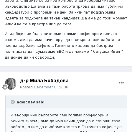
работа. Стягайте се за нов конгрес и да изберем читаво
ръководство.Да ама за тази работа трябва да има публични
кандидатури с програми и идей. За н-ти път подхвърмям
идеята за подкрепа на такъв кандидат. Да ама до този момент
никой не се е престрашил до сега.
И въобще ние българите сме голями професори и всичко
знаем , ама да има начин друг да е свърши тази работа , а
ние да сърбаме кафето в Ганкиното кафене да бистрим
политиката да псумаваме БВС и да чакаме " батушка Иван "
да дойде да ни освободи.
д-р Мила Бобадова
Posted
December 8, 2008
adelchev said:
И въобще ние българите сме голями професори и
всичко знаем , ама да има начин друг да е свърши тази
работа , а ние да сърбаме кафето в Ганкиното кафене да