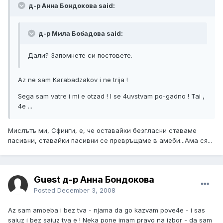
д-р Анна Бондокова said:
д-р Мила Бобадова said:
Дали? Запомнете си постовете.
Az ne sam Karabadzakov i ne trija !
Sega sam vatre i mi e otzad ! I se 4uvstvam po-gadno ! Tai ,
4e ...
Мислътъ ми, Сфинги, е, че оставайки безгласни ставаме
пасивни, ставайки пасивни се превръщаме в амеби...Ама ся...
Guest д-р Анна Бондокова
Posted
December 3, 2008
Az sam amoeba i bez tva - njama da go kazvam pove4e - i sas
saiuz i bez saiuz tva e ! Neka pone imam pravo na izbor - da sam