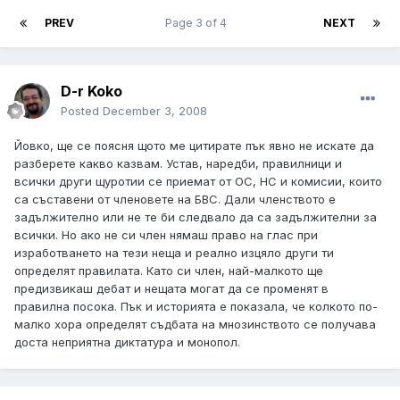
PREV
Page 3 of 4
NEXT
D-r Koko
Posted
December 3, 2008
Йовко, ще се поясня щото ме цитирате пък явно не искате да
разберете какво казвам. Устав, наредби, правилници и
всички други щуротии се приемат от ОС, НС и комисии, които
са съставени от членовете на БВС. Дали членството е
задължително или не те би следвало да са задължителни за
всички. Но ако не си член нямаш право на глас при
изработването на тези неща и реално изцяло други ти
определят правилата. Като си член, най-малкото ще
предизвикаш дебат и нещата могат да се променят в
правилна посока. Пък и историята е показала, че колкото по-
малко хора определят съдбата на мнозинството се получава
доста неприятна диктатура и монопол.