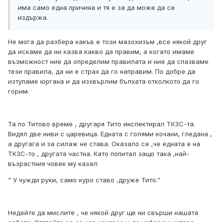
има само една причина и тя е за да може да се
издържа.
Не мога да разбера какъв е този мазохизъм ,все някой друг
да искаме да ни казва какво да правим, а когато имаме
възможност ние да определим правилата и ние да спазваме
тези правила, да ни е страх да го направим. По добре да
изтупаме юргана и да изхвърлим бълхата отколкото да го
горим.
Та по Титово време , другаря Тито инспектирал ТКЗС-та.
Видял две ниви с царевица. Едната с голями кочани, гледана ,
а другага и за силаж не става. Оказало се ,че едната е на
ТКЗС-то , другата частна. Като попитал защо така ,най-
възрастния човек му казал:
" У чужди руки, само куро ставо ,друже Тито."
Недейте да мислите , че някой друг ще ни свърши нашата