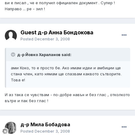
ви е писал , че е получил официален документ . Супер !
Направо ... ре - зил !
Guest д-р Анна Бондокова
Posted
December 3, 2008
д-р Йовко Хараланов said:
ами Коко, то е просто бе. Ако имам идеи и амбиции ще
стана член, като нямам ще спазвам каквото сътворите.
Това е!
И аз така се чувствам - по-добре навън и без глас , отколкото
вътре и пак без глас !
д-р Мила Бобадова
Posted
December 3, 2008